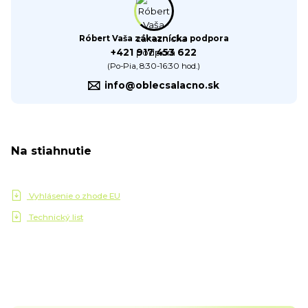
Róbert Vaša zákaznícka podpora
+421 917 453 622
(Po-Pia, 8:30-16:30 hod.)
info@oblecsalacno.sk
Na stiahnutie
Vyhlásenie o zhode EU
Technický list