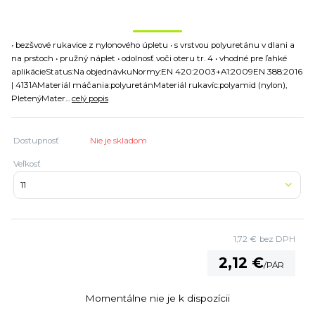
• bezšvové rukavice z nylonového úpletu • s vrstvou polyuretánu v dlani a
na prstoch • pružný náplet • odolnosť voči oteru tr. 4 • vhodné pre ľahké
aplikácieStatus:Na objednávkuNormy:EN 420:2003+A1:2009EN 388:2016
| 4131AMateriál máčania:polyuretánMateriál rukavíc:polyamid (nylon),
PletenýMater...
celý popis
Dostupnosť
Nie je skladom
Veľkosť
1,72 €
bez DPH
2,12 €
/
PÁR
Momentálne nie je k dispozícii