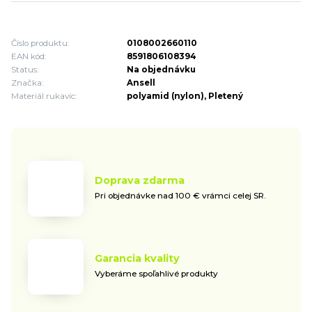
Číslo produktu:
0108002660110
EAN kód:
8591806108394
Status:
Na objednávku
Značka:
Ansell
Materiál rukavíc:
polyamid (nylon), Pletený
Doprava zdarma
Pri objednávke nad 100 € vrámci celej SR.
Garancia kvality
Vyberáme spoľahlivé produkty