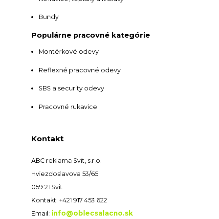
Bundy
Populárne pracovné kategórie
Montérkové odevy
Reflexné pracovné odevy
SBS a security odevy
Pracovné rukavice
Kontakt
ABC reklama Svit, s.r.o.
Hviezdoslavova 53/65
059 21 Svit
Kontakt: +421 917 453 622
info@oblecsalacno.sk
Email: