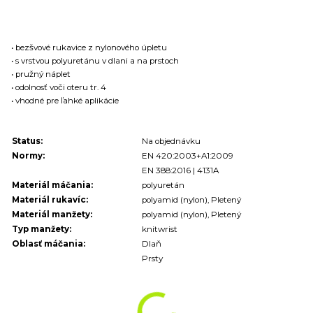
• bezšvové rukavice z nylonového úpletu
• s vrstvou polyuretánu v dlani a na prstoch
• pružný náplet
• odolnosť voči oteru tr. 4
• vhodné pre ľahké aplikácie
Status:
Na objednávku
Normy:
EN 420:2003+A1:2009
EN 388:2016 | 4131A
Materiál máčania:
polyuretán
Materiál rukavíc:
polyamid (nylon), Pletený
Materiál manžety:
polyamid (nylon), Pletený
Typ manžety:
knitwrist
Oblasť máčania:
Dlaň
Prsty