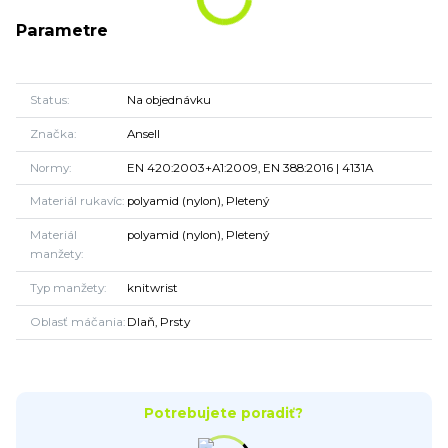
Parametre
Status
Na objednávku
Značka
Ansell
Normy
EN 420:2003+A1:2009, EN 388:2016 | 4131A
Materiál rukavíc
polyamid (nylon), Pletený
Materiál
polyamid (nylon), Pletený
manžety
Typ manžety
knitwrist
Oblasť máčania
Dlaň, Prsty
Potrebujete poradiť?