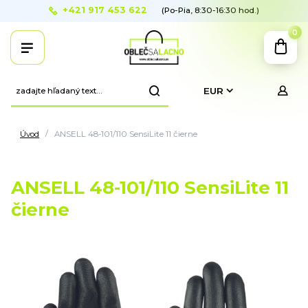
+421 917 453 622
(Po-Pia, 8:30-16:30 hod.)
0
EUR
Úvod
ANSELL 48-101/110 SensiLite 11 čierne
ANSELL 48-101/110 SensiLite 11
čierne